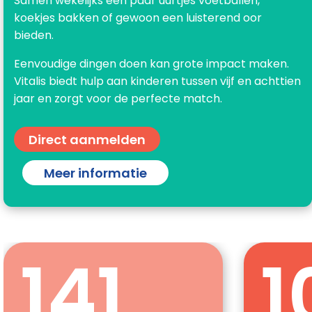
Samen wekelijks een paar uurtjes voetballen,
koekjes bakken of gewoon een luisterend oor
bieden.
Eenvoudige dingen doen kan grote impact maken.
Vitalis biedt hulp aan kinderen tussen vijf en achttien
jaar en zorgt voor de perfecte match.
Direct aanmelden
Meer informatie
141
1