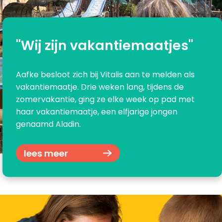
"Wij zijn vakantiemaatjes"
Aafke besloot zich bij Vitalis aan te melden als
vakantiemaatje. Drie weken lang, tijdens de
zomervakantie, ging ze elke week op pad met
haar vakantiemaatje, een elfjarige jongen
genaamd Aladin.
lees meer