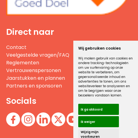
Direct naar
Contact
Wij gebruiken cookies
Veelgestelde vragen/FAQ
Wij maken gebruik van cookies en
Reglementen
andere tracking-technologieën
om uw surfervaring op onze
Vertrouwenspersonen
website te verbeteren, om
gepersonaliseerde inhoud en
Jaarstukken en plannen
advertenties te tonen, om ons
Partners en sponsoren
websiteverkeer te analyseren en
om te begrijpen waar onze
bezoekers vandaan komen.
Socials
Ik ga akkoord
Ik weiger
Wijzig mijn
voorkeuren