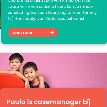
Doordat de oudste zoon van Amber(42) een
zware vorm van autisme heeft, kan ze minder
aandacht geven aan haar jongste zoon Sammy
(7). Een maatje van Vitalis biedt uitkomst.
lees meer
Paula is casemanager bij