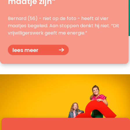
maatje zijn“
Bernard (56) - niet op de foto - heeft al vier
maatjes begeleid. Aan stoppen denkt hij niet. “Dit
vrijwilligerswerk geeft me energie.”
lees meer