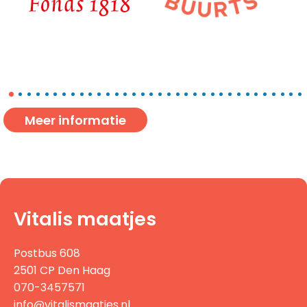
Meer informatie
Vitalis maatjes
Postbus 608
2501 CP Den Haag
070-3457571
info@vitalismaatjes.nl